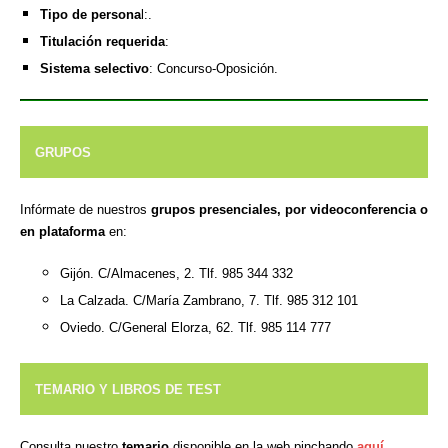
Tipo de persona
l:.
Titulación requerida
:
Sistema selectivo
: Concurso-Oposición.
GRUPOS
Infórmate de nuestros
grupos presenciales, por videoconferencia o
en plataforma
en:
Gijón. C/Almacenes, 2. Tlf. 985 344 332
La Calzada. C/María Zambrano, 7. Tlf. 985 312 101
Oviedo. C/General Elorza, 62. Tlf. 985 114 777
TEMARIO Y LIBROS DE TEST
Consulta nuestro
temario
disponible en la web pinchando
aquí
.