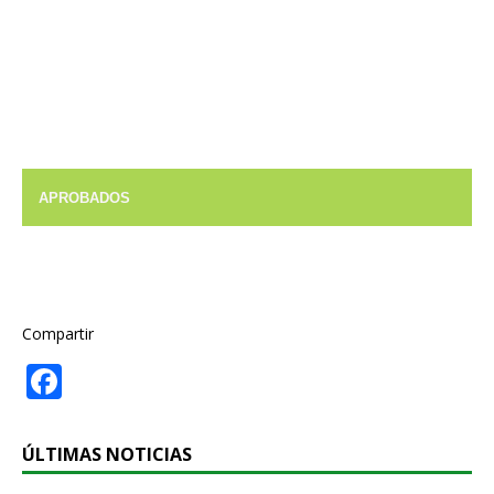
APROBADOS
Compartir
F
a
c
ÚLTIMAS NOTICIAS
e