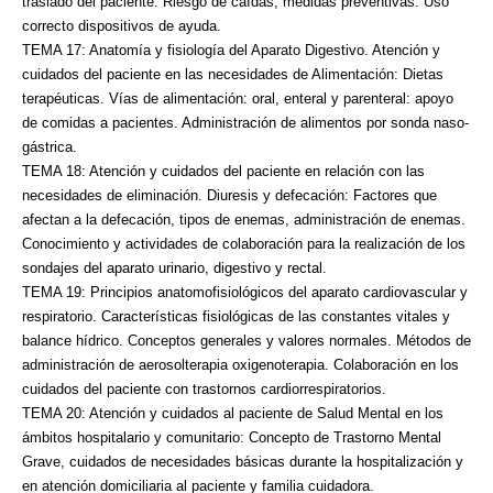
traslado del paciente. Riesgo de caídas, medidas preventivas. Uso
correcto
dispositivos de ayuda.
TEMA 17: Anatomía y fisiología del Aparato Digestivo. Atención y
cuidados del paciente en las
necesidades de Alimentación: Dietas
terapéuticas. Vías de alimentación: oral, enteral y parenteral:
apoyo
de comidas a pacientes. Administración de alimentos por sonda naso-
gástrica.
TEMA 18: Atención y cuidados del paciente en relación con las
necesidades de eliminación.
Diuresis y defecación: Factores que
afectan a la defecación, tipos de enemas, administración de
enemas.
Conocimiento y actividades de colaboración para la realización de los
sondajes del
aparato urinario, digestivo y rectal.
TEMA 19: Principios anatomofisiológicos del aparato cardiovascular y
respiratorio. Características
fisiológicas de las constantes vitales y
balance hídrico. Conceptos generales y valores normales.
Métodos de
administración de aerosolterapia oxigenoterapia. Colaboración en los
cuidados del
paciente con trastornos cardiorrespiratorios.
TEMA 20: Atención y cuidados al paciente de Salud Mental en los
ámbitos hospitalario y
comunitario: Concepto de Trastorno Mental
Grave, cuidados de necesidades básicas durante la
hospitalización y
en atención domiciliaria al paciente y familia cuidadora.