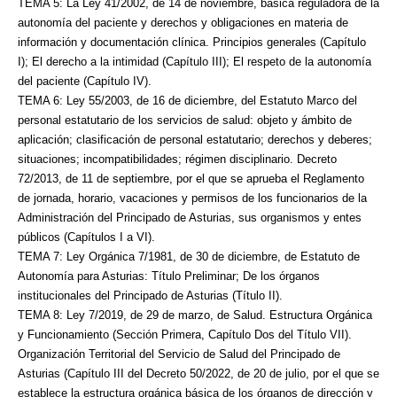
TEMA 5: La Ley 41/2002, de 14 de noviembre, básica reguladora de la
autonomía del paciente y
derechos y obligaciones en materia de
información y documentación clínica. Principios
generales (Capítulo
I); El derecho a la intimidad (Capítulo III); El respeto de la autonomía
del
paciente (Capítulo IV).
TEMA 6: Ley 55/2003, de 16 de diciembre, del Estatuto Marco del
personal estatutario de los
servicios de salud: objeto y ámbito de
aplicación; clasificación de personal estatutario; derechos y
deberes;
situaciones; incompatibilidades; régimen disciplinario. Decreto
72/2013, de 11 de
septiembre, por el que se aprueba el Reglamento
de jornada, horario, vacaciones y permisos de
los funcionarios de la
Administración del Principado de Asturias, sus organismos y entes
públicos
(Capítulos I a VI).
TEMA 7: Ley Orgánica 7/1981, de 30 de diciembre, de Estatuto de
Autonomía para Asturias:
Título Preliminar; De los órganos
institucionales del Principado de Asturias (Título II).
TEMA 8: Ley 7/2019, de 29 de marzo, de Salud. Estructura Orgánica
y Funcionamiento (Sección
Primera, Capítulo Dos del Título VII).
Organización Territorial del Servicio de Salud del Principado de
Asturias (Capítulo III del Decreto 50/2022, de 20 de julio, por el que se
establece la estructura
orgánica básica de los órganos de dirección y