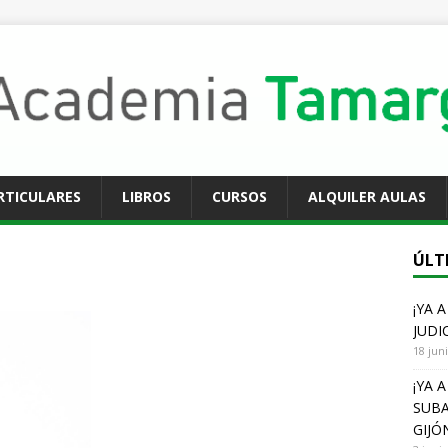
RTICULARES
LIBROS
CURSOS
ALQUILER AULAS
ÚLT
¡YA 
JUDI
18 jun
¡YA 
SUBA
GIJÓ