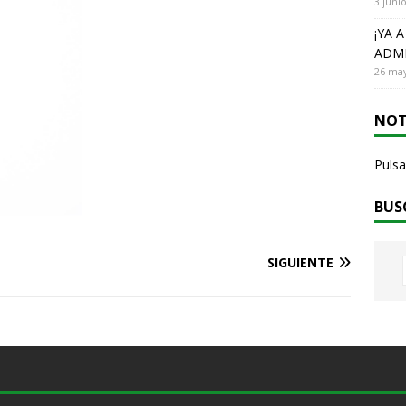
3 juni
¡YA 
ADMI
26 may
NOT
Pulsa
BUS
SIGUIENTE