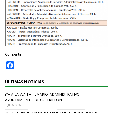
Compartir
F
a
c
ÚLTIMAS NOTICIAS
e
¡YA A LA VENTA TEMARIO! ADMINISTRATIVO
b
AYUNTAMIENTO DE CASTRILLÓN
o
9 julio, 2026