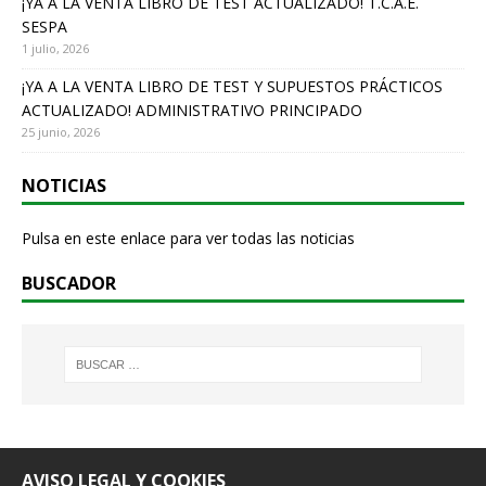
o
¡YA A LA VENTA LIBRO DE TEST ACTUALIZADO! T.C.A.E.
k
SESPA
1 julio, 2026
¡YA A LA VENTA LIBRO DE TEST Y SUPUESTOS PRÁCTICOS
ACTUALIZADO! ADMINISTRATIVO PRINCIPADO
25 junio, 2026
NOTICIAS
Pulsa en este enlace para ver todas las noticias
BUSCADOR
AVISO LEGAL Y COOKIES