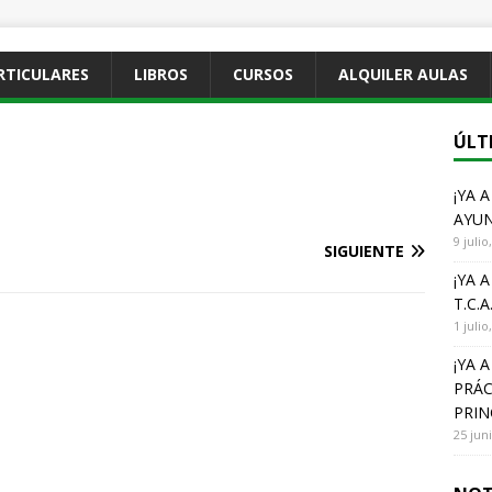
RTICULARES
LIBROS
CURSOS
ALQUILER AULAS
ÚLT
¡YA 
AYUN
9 julio
SIGUIENTE
¡YA 
T.C.A
1 julio
¡YA 
PRÁC
PRIN
25 jun