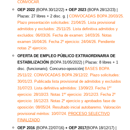
CONVOCAR.
OEP 2022
(BOPA 30/12/22)
+ OEP 2023
(BOPA 28/12/23)
|
Plazas: 27 libres + 2 disc. g. |
CONVOCADAS BOPA 20/03/25.
Plazo presentación solicitudes: 21/04/25. Lista provisional
admitidos y excluidos: 25/11/25. Lista definitiva admitidos y
excluidos: 06/03/26. Fecha de examen: 14/03/26. Notas
examen 16/04/26. Fecha 2º ejercicio: 24/04/26. Pendiente
notas 2º ejercicio.
OFERTA DE EMPLEO PÚBLICO EXTRAORDINARIA DE
ESTABILIZACIÓN
(BOPA 31/05/2022) |
Plazas: 8 libres + 1
disc. (funcionario). Concurso-oposición|
BASES BOPA
25/11/22. CONVOCADAS BOPA 29/12/22. Plazo solicitudes:
30/01/23. Publicada lista provisional de admitidos y excluidos
er
31/07/23. Lista definitiva admitidos: 13/09/23. Fecha 1
er
ejercicio: 28/10/23. Notas 1
ejercicio: 20/12/23. Fecha 2º
ejercicio: 16/12/23. Notas 2º ejercicio y aprobados fase de
oposición: 08/05/24. Resultado inicial autobaremo. Valoración
provisional méritos: 10/07/24.
PROCESO SELECTIVO
FINALIZADO
.
OEP 2016
(BOPA 22/07/16)
+ OEP 2017
(BOPA 18/12/17)
|