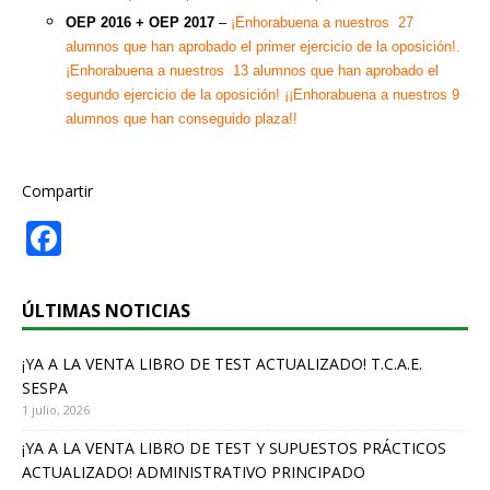
OEP 2016
+ OEP 2017
–
¡Enhorabuena a nuestros 27
alumnos que han aprobado el primer ejercicio de la oposición!.
¡Enhorabuena a nuestros 13 alumnos que han aprobado el
segundo ejercicio de la oposición! ¡¡Enhorabuena a nuestros 9
alumnos que han conseguido plaza!!
Compartir
F
a
c
ÚLTIMAS NOTICIAS
e
¡YA A LA VENTA LIBRO DE TEST ACTUALIZADO! T.C.A.E.
b
SESPA
o
1 julio, 2026
o
¡YA A LA VENTA LIBRO DE TEST Y SUPUESTOS PRÁCTICOS
k
ACTUALIZADO! ADMINISTRATIVO PRINCIPADO