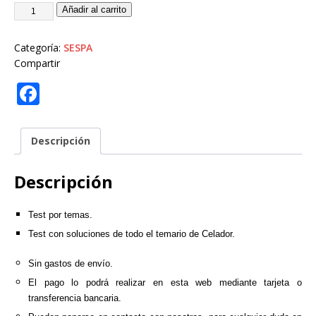
Añadir al carrito
Categoría:
SESPA
Compartir
F
a
c
Descripción
e
b
Descripción
o
Test por temas.
o
Test con soluciones de todo el temario de Celador.
k
Sin gastos de envío.
El pago lo podrá realizar en esta web mediante tarjeta o
transferencia bancaria.