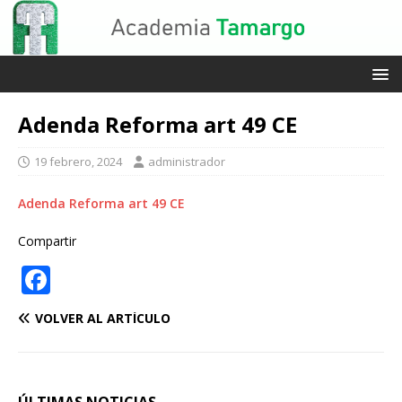
Adenda Reforma art 49 CE
19 febrero, 2024
administrador
Adenda Reforma art 49 CE
Compartir
F
a
VOLVER AL ARTÍCULO
c
e
b