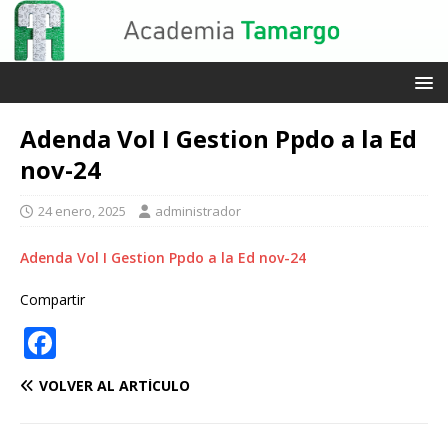
Adenda Vol I Gestion Ppdo a la Ed
nov-24
24 enero, 2025
administrador
Adenda Vol I Gestion Ppdo a la Ed nov-24
Compartir
F
a
VOLVER AL ARTÍCULO
c
e