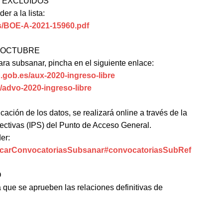
E EXCLUIDOS
er a la lista:
fs/BOE-A-2021-15960.pdf
E OCTUBRE
ara subsanar, pincha en el siguiente enlace:
p.gob.es/aux-2020-ingreso-libre
s/advo-2020-ingreso-libre
cación de los datos, se realizará online a través de la
ectivas (IPS) del Punto de Acceso General.
er:
buscarConvocatoriasSubsanar#convocatoriasSubRef
O
 que se aprueben las relaciones definitivas de