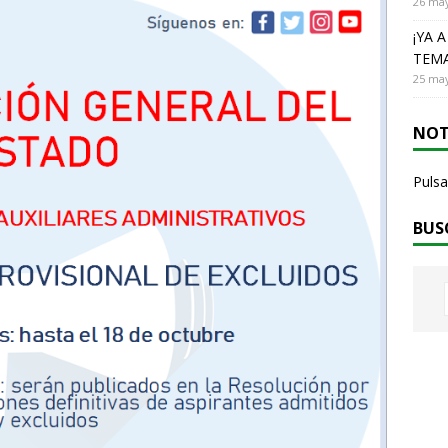
26 may
¡YA 
TEMA
25 may
NOT
Pulsa
BUS