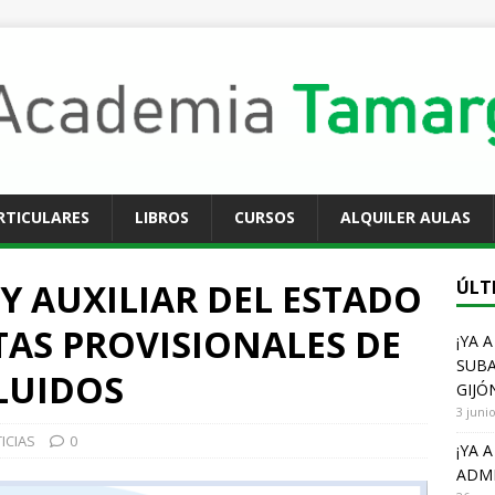
RTICULARES
LIBROS
CURSOS
ALQUILER AULAS
Y AUXILIAR DEL ESTADO
ÚLT
TAS PROVISIONALES DE
¡YA 
SUBA
LUIDOS
GIJÓ
3 juni
ICIAS
0
¡YA 
ADMI