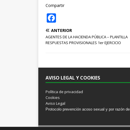
Compartir
F
a
ANTERIOR
c
AGENTES DE LA HACIENDA PÚBLICA – PLANTILLA
e
RESPUESTAS PROVISIONALES 1er EJERCICIO
b
o
o
AVISO LEGAL Y COOKIES
k
Política de privacidad
Cookies
Aviso Legal
Protocolo prevención acoso sexual y por razón de 