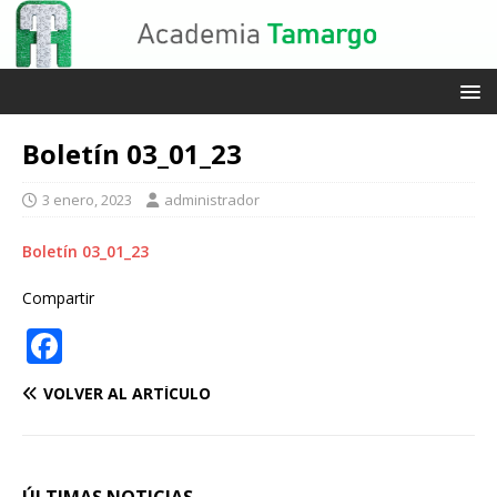
Boletín 03_01_23
3 enero, 2023
administrador
Boletín 03_01_23
Compartir
F
a
VOLVER AL ARTÍCULO
c
e
b