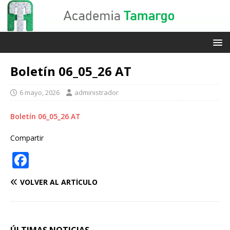
Boletín 06_05_26 AT
6 mayo, 2026
administrador
Boletín 06_05_26 AT
Compartir
F
a
VOLVER AL ARTÍCULO
c
e
b