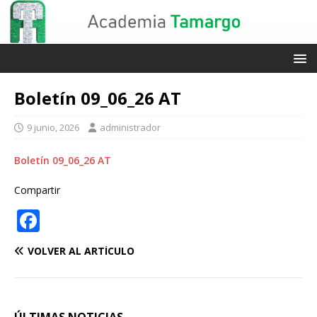
Boletín 09_06_26 AT
9 junio, 2026
administrador
Boletín 09_06_26 AT
Compartir
F
a
VOLVER AL ARTÍCULO
c
e
b