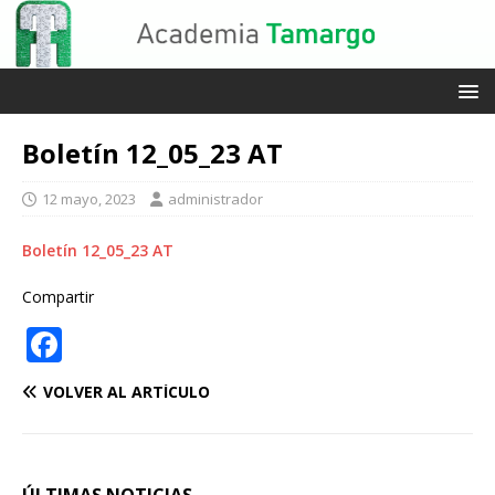
Boletín 12_05_23 AT
12 mayo, 2023
administrador
Boletín 12_05_23 AT
Compartir
F
a
VOLVER AL ARTÍCULO
c
e
b