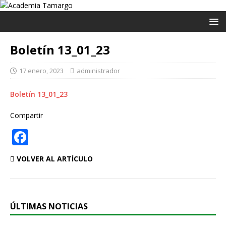
Boletín 13_01_23
17 enero, 2023
administrador
Boletín 13_01_23
Compartir
F
a
VOLVER AL ARTÍCULO
c
e
b
ÚLTIMAS NOTICIAS
o