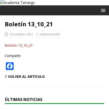
Boletín 13_10_21
14 octubre, 2021
administrador
Boletín 13_10_21
Compartir
F
a
VOLVER AL ARTÍCULO
c
e
b
ÚLTIMAS NOTICIAS
o