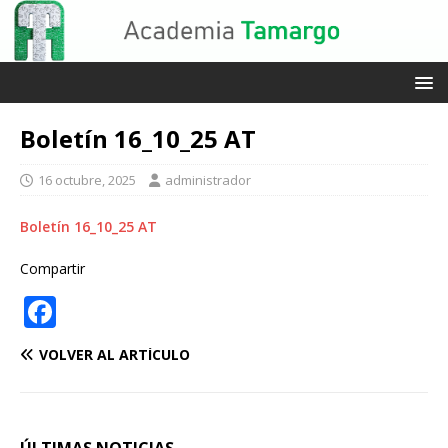
Boletín 16_10_25 AT
16 octubre, 2025
administrador
Boletín 16_10_25 AT
Compartir
F
a
VOLVER AL ARTÍCULO
c
e
b