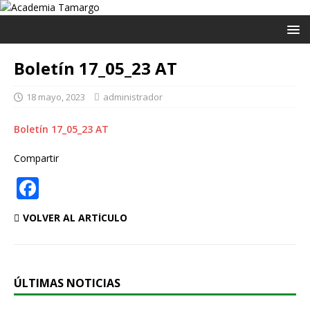
Boletín 17_05_23 AT
18 mayo, 2023
administrador
Boletín 17_05_23 AT
Compartir
F
a
VOLVER AL ARTÍCULO
c
e
b
ÚLTIMAS NOTICIAS
o