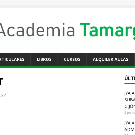
RTICULARES
LIBROS
CURSOS
ALQUILER AULAS
T
ÚLT
¡YA 
0
SUBA
GIJÓ
3 juni
¡YA 
ADMI