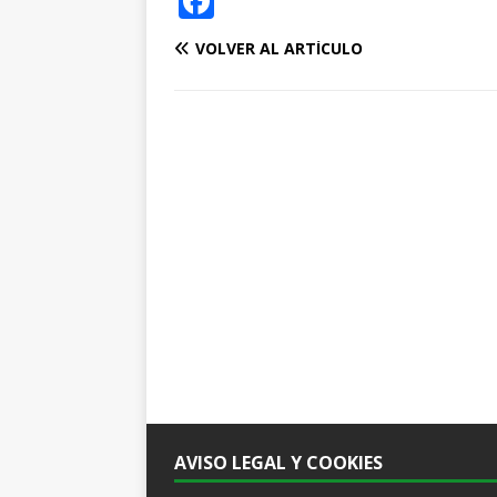
F
a
VOLVER AL ARTÍCULO
c
e
b
o
o
k
AVISO LEGAL Y COOKIES