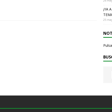
26 may
¡YA 
TEMA
25 may
NOT
Pulsa
BUS