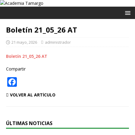
Boletín 21_05_26 AT
21 mayo, 2026
administrador
Boletín 21_05_26 AT
Compartir
F
a
VOLVER AL ARTÍCULO
c
e
b
ÚLTIMAS NOTICIAS
o