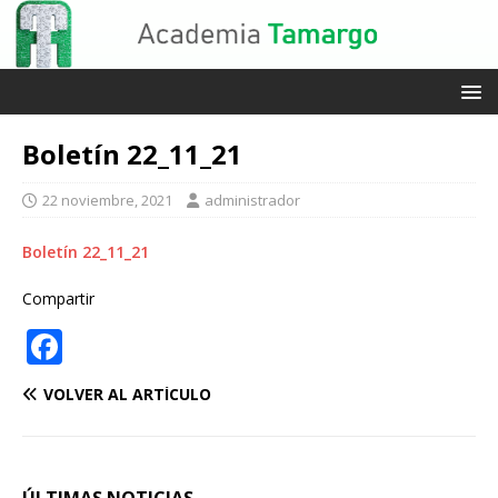
Boletín 22_11_21
22 noviembre, 2021
administrador
Boletín 22_11_21
Compartir
F
a
VOLVER AL ARTÍCULO
c
e
b