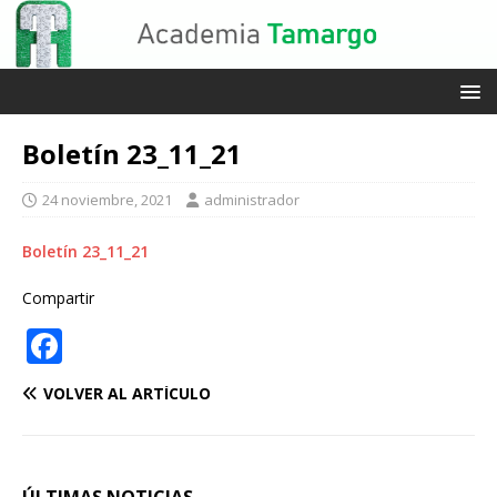
Boletín 23_11_21
24 noviembre, 2021
administrador
Boletín 23_11_21
Compartir
F
a
VOLVER AL ARTÍCULO
c
e
b