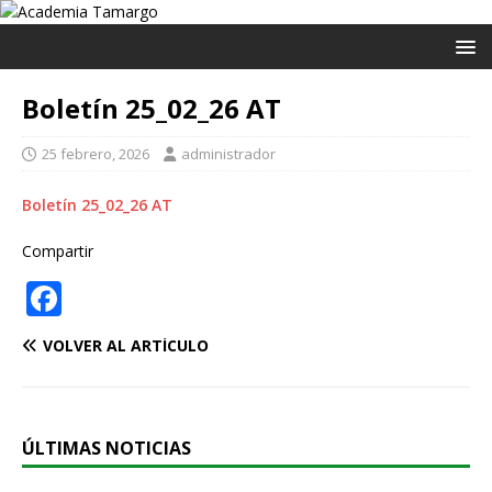
Boletín 25_02_26 AT
25 febrero, 2026
administrador
Boletín 25_02_26 AT
Compartir
F
a
VOLVER AL ARTÍCULO
c
e
b
ÚLTIMAS NOTICIAS
o