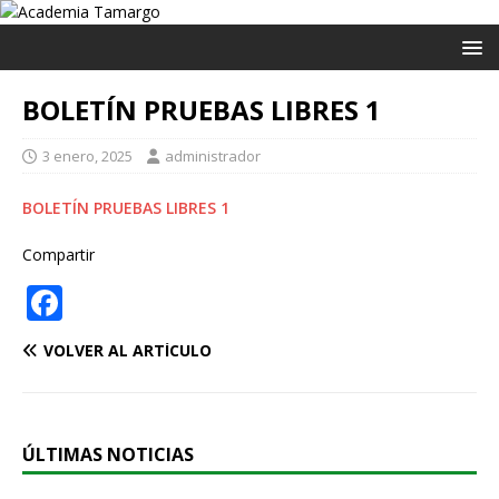
BOLETÍN PRUEBAS LIBRES 1
3 enero, 2025
administrador
BOLETÍN PRUEBAS LIBRES 1
Compartir
F
a
VOLVER AL ARTÍCULO
c
e
b
ÚLTIMAS NOTICIAS
o