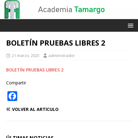
BOLETÍN PRUEBAS LIBRES 2
21 marzo, 2025
administrador
BOLETÍN PRUEBAS LIBRES 2
Compartir
F
a
VOLVER AL ARTÍCULO
c
e
b