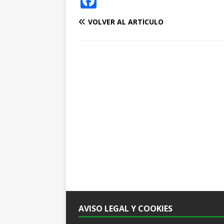
F
a
VOLVER AL ARTÍCULO
c
e
b
o
o
k
AVISO LEGAL Y COOKIES