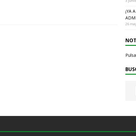
3 juni
¡YA 
ADMI
26 may
NOT
Pulsa
BUS