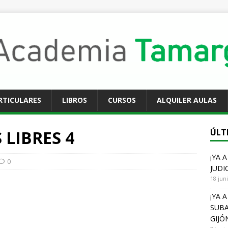
RTICULARES
LIBROS
CURSOS
ALQUILER AULAS
 LIBRES 4
ÚLT
¡YA 
0
JUDI
18 jun
¡YA 
SUBA
GIJÓ