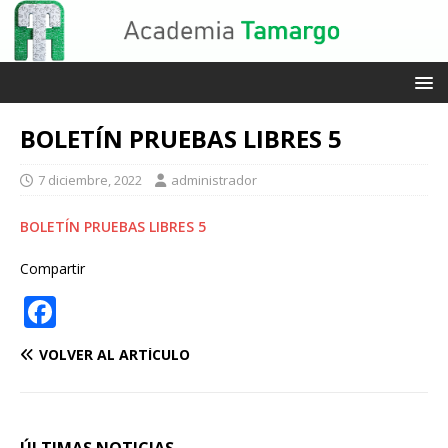
BOLETÍN PRUEBAS LIBRES 5
7 diciembre, 2022
administrador
BOLETÍN PRUEBAS LIBRES 5
Compartir
F
a
VOLVER AL ARTÍCULO
c
e
b