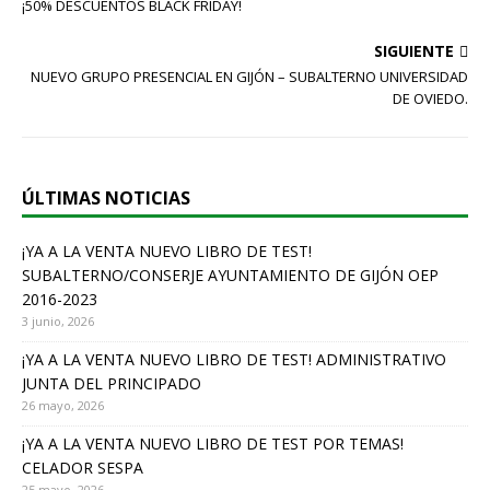
c
¡50% DESCUENTOS BLACK FRIDAY!
e
SIGUIENTE
b
NUEVO GRUPO PRESENCIAL EN GIJÓN – SUBALTERNO UNIVERSIDAD
o
DE OVIEDO.
o
k
ÚLTIMAS NOTICIAS
¡YA A LA VENTA NUEVO LIBRO DE TEST!
SUBALTERNO/CONSERJE AYUNTAMIENTO DE GIJÓN OEP
2016-2023
3 junio, 2026
¡YA A LA VENTA NUEVO LIBRO DE TEST! ADMINISTRATIVO
JUNTA DEL PRINCIPADO
26 mayo, 2026
¡YA A LA VENTA NUEVO LIBRO DE TEST POR TEMAS!
CELADOR SESPA
25 mayo, 2026