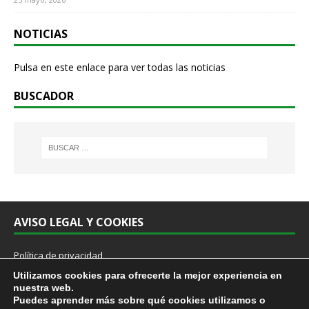
NOTICIAS
Pulsa en este enlace para ver todas las noticias
BUSCADOR
AVISO LEGAL Y COOKIES
Política de privacidad
Cookies
Utilizamos cookies para ofrecerte la mejor experiencia en
Aviso Legal
nuestra web.
Protocolo prevención acoso sexual y por razón de sexo en el trabajo
Puedes aprender más sobre qué cookies utilizamos o