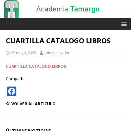
CUARTILLA CATALOGO LIBROS
29 mayo, 2025
administrador
CUARTILLA CATALOGO LIBROS
Compartir
F
a
VOLVER AL ARTÍCULO
c
e
b