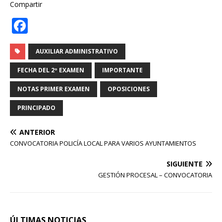
Compartir
F
a
c
AUXILIAR ADMINISTRATIVO
e
FECHA DEL 2º EXAMEN
IMPORTANTE
b
NOTAS PRIMER EXAMEN
OPOSICIONES
o
PRINCIPADO
o
k
ANTERIOR
CONVOCATORIA POLICÍA LOCAL PARA VARIOS AYUNTAMIENTOS
SIGUIENTE
GESTIÓN PROCESAL – CONVOCATORIA
ÚLTIMAS NOTICIAS