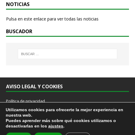
NOTICIAS
Pulsa en este enlace para ver todas las noticias
BUSCADOR
AVISO LEGAL Y COOKIES
Política de privacidad
Cookies
Utilizamos cookies para ofrecerte la mejor experiencia en
Aviso Legal
nuestra web.
Protocolo prevención acoso sexual y por razón de sexo en el trabajo
Puedes aprender más sobre qué cookies utilizamos o
desactivarlas en los
ajustes
.