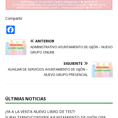
Compartir
F
a
ANTERIOR
c
ADMINISTRATIVO AYUNTAMIENTO DE GIJÓN – NUEVO
e
GRUPO ONLINE
b
SIGUIENTE
o
AUXILIAR DE SERVICIOS AYUNTAMIENTO DE GIJÓN –
NUEVO GRUPO PRESENCIAL
o
k
ÚLTIMAS NOTICIAS
¡YA A LA VENTA NUEVO LIBRO DE TEST!
SUBALTERNO/CONSERJE AYUNTAMIENTO DE GIJÓN OEP