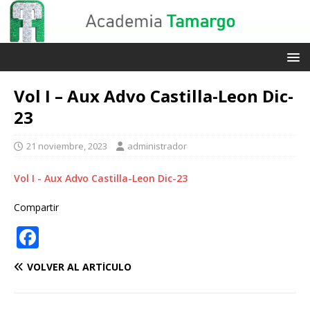
Vol I – Aux Advo Castilla-Leon Dic-
23
21 noviembre, 2023
administrador
Vol I - Aux Advo Castilla-Leon Dic-23
Compartir
F
a
VOLVER AL ARTÍCULO
c
e