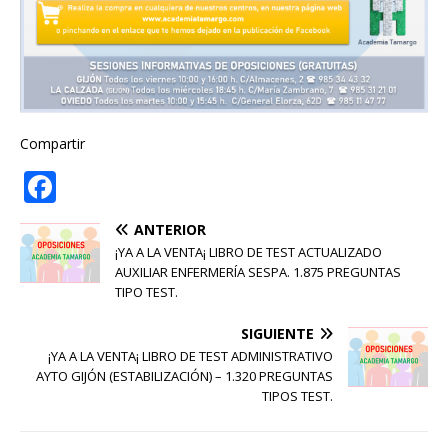
Compartir
F
a
ANTERIOR
c
¡YA A LA VENTA¡ LIBRO DE TEST ACTUALIZADO
e
AUXILIAR ENFERMERÍA SESPA. 1.875 PREGUNTAS
TIPO TEST.
b
SIGUIENTE
o
¡YA A LA VENTA¡ LIBRO DE TEST ADMINISTRATIVO
o
AYTO GIJÓN (ESTABILIZACIÓN) – 1.320 PREGUNTAS
TIPOS TEST.
k