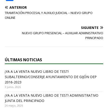
a
ANTERIOR
c
TRAMITACIÓN PROCESAL Y AUXILIO JUDICIAL – NUEVO GRUPO
e
ONLINE
b
SIGUIENTE
o
NUEVO GRUPO PRESENCIAL – AUXILIAR ADMINISTRATIVO
PRINCIPADO
o
k
ÚLTIMAS NOTICIAS
¡YA A LA VENTA NUEVO LIBRO DE TEST!
SUBALTERNO/CONSERJE AYUNTAMIENTO DE GIJÓN OEP
2016-2023
3 junio, 2026
¡YA A LA VENTA NUEVO LIBRO DE TEST! ADMINISTRATIVO
JUNTA DEL PRINCIPADO
26 mayo, 2026