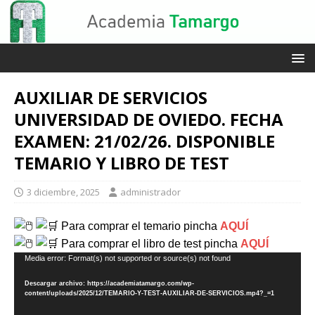
AUXILIAR DE SERVICIOS
UNIVERSIDAD DE OVIEDO. FECHA
EXAMEN: 21/02/26. DISPONIBLE
TEMARIO Y LIBRO DE TEST
3 diciembre, 2025
administrador
Para comprar el temario p
incha
AQUÍ
Para comprar el libro de test p
incha
AQUÍ
Reproductor
Media error: Format(s) not supported or source(s) not found
de
Descargar archivo: https://academiatamargo.com/wp-
vídeo
content/uploads/2025/12/TEMARIO-Y-TEST-AUXILIAR-DE-SERVICIOS.mp4?_=1