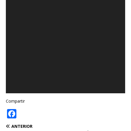
Compartir
F
a
ANTERIOR