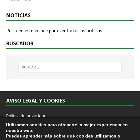
NOTICIAS
Pulsa en este enlace para ver todas las noticias
BUSCADOR
AVISO LEGAL Y COOKIES
Política de privacidad
Cookies
Utilizamos cookies para ofrecerte la mejor experiencia en
Aviso Legal
nuestra web.
Protocolo prevención acoso sexual y por razón de sexo en el trabajo
Puedes aprender más sobre qué cookies utilizamos o