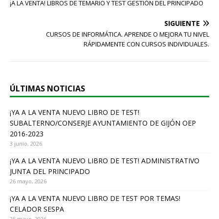
c
¡A LA VENTA! LIBROS DE TEMARIO Y TEST GESTIÓN DEL PRINCIPADO
e
SIGUIENTE
b
CURSOS DE INFORMÁTICA. APRENDE O MEJORA TU NIVEL
o
RÁPIDAMENTE CON CURSOS INDIVIDUALES.
o
k
ÚLTIMAS NOTICIAS
¡YA A LA VENTA NUEVO LIBRO DE TEST!
SUBALTERNO/CONSERJE AYUNTAMIENTO DE GIJÓN OEP
2016-2023
3 junio, 2026
¡YA A LA VENTA NUEVO LIBRO DE TEST! ADMINISTRATIVO
JUNTA DEL PRINCIPADO
26 mayo, 2026
¡YA A LA VENTA NUEVO LIBRO DE TEST POR TEMAS!
CELADOR SESPA
25 mayo, 2026