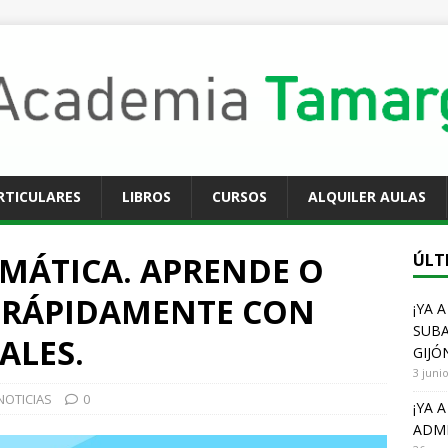
RTICULARES
LIBROS
CURSOS
ALQUILER AULAS
MÁTICA. APRENDE O
ÚLT
L RÁPIDAMENTE CON
¡YA 
SUBA
ALES.
GIJÓ
3 juni
NOTICIAS
0
¡YA 
ADMI