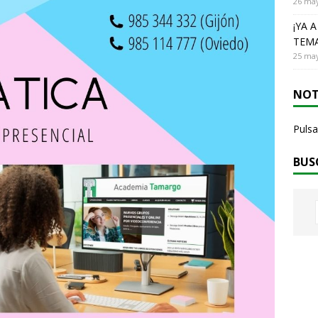
26 may
¡YA 
TEMA
25 may
NOT
Pulsa
BUS