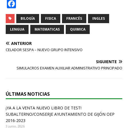
F
a
c
BILOGÍA
FISICA
FRANCÉS
INGLES
e
LENGUA
MATEMATICAS
QUIMICA
b
ANTERIOR
o
CELADOR SESPA – NUEVO GRUPO INTENSIVO
o
SIGUIENTE
k
SIMULACROS EXAMEN AUXILIAR ADMINISTRATIVO PRINCIPADO
ÚLTIMAS NOTICIAS
¡YA A LA VENTA NUEVO LIBRO DE TEST!
SUBALTERNO/CONSERJE AYUNTAMIENTO DE GIJÓN OEP
2016-2023
3 junio, 2026