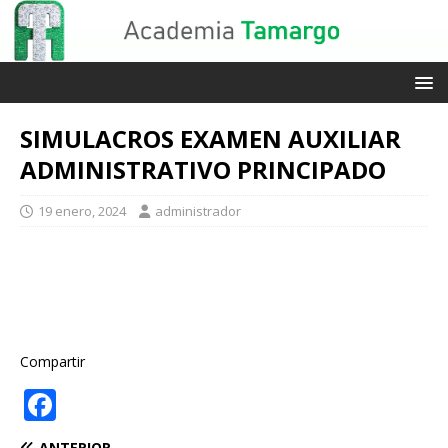
SIMULACROS EXAMEN AUXILIAR
ADMINISTRATIVO PRINCIPADO
19 enero, 2024
administrador
Compartir
F
a
ANTERIOR