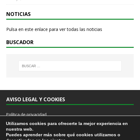
NOTICIAS
Pulsa en este enlace para ver todas las noticias
BUSCADOR
AVISO LEGAL Y COOKIES
Política de privacidad
Cookies
Utilizamos cookies para ofrecerte la mejor experiencia en
Aviso Legal
nuestra web.
Protocolo prevención acoso sexual y por razón de sexo en el trabajo
Puedes aprender más sobre qué cookies utilizamos o