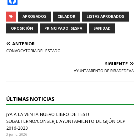
F
a
c
APROBADOS
CELADOR
LISTAS APROBADOS
e
OPOSICIÓN
PRINCIPADO. SESPA
SANIDAD
b
ANTERIOR
o
CONVOCATORIA DEL ESTADO
o
SIGUIENTE
k
AYUNTAMIENTO DE RIBADEDEVA
ÚLTIMAS NOTICIAS
¡YA A LA VENTA NUEVO LIBRO DE TEST!
SUBALTERNO/CONSERJE AYUNTAMIENTO DE GIJÓN OEP
2016-2023
3 junio, 2026