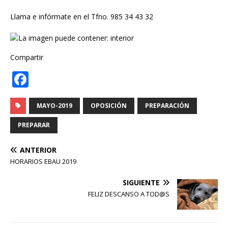
Llama e infórmate en el Tfno. 985 34 43 32
Compartir
F
a
c
MAYO-2019
OPOSICIÓN
PREPARACIÓN
e
PREPARAR
b
ANTERIOR
o
HORARIOS EBAU 2019
o
SIGUIENTE
k
FELIZ DESCANSO A TOD@S